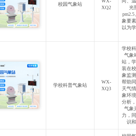
WX-
向、
校园气象站
XQ2
光
pm2
象要
以为
学校
气象
站，
装在
象监
WX-
帮助
学校科普气象站
XQ3
天气
象环
分析
气象
力，
识