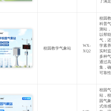
了满
校园
科普
测站
以帮
气，
WX-
学素
校园教学气象站
XQ2
实时
多种
通过
集，
可靠
校园
站，
园气
式传