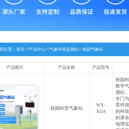
前位置：
>>
>>
>>
首页
产品中心
气象环境监测站
校园气象站
产品图片
产品名称
产品型号
校园
教学
测站
专门
WX-
育环
校园科普气象站
XQ4
的科
的课
地理