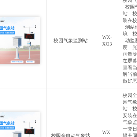
校园
校园
站，
装在
测站
境，
WX-
校园气象监测站
动监
XQ3
度，
雨量
在屏
查看
解当
做好
校园
园气
站，
安装
气象
一套
WX-
校园全自动气象站
提升