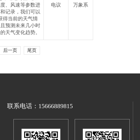
湿度、风速等参数进
电议
万象系
测和记录，我们可以
获得当前的天气情
并且预测未来几小时
天的天气变化趋势。
后一页
尾页
联系电话：15666889815