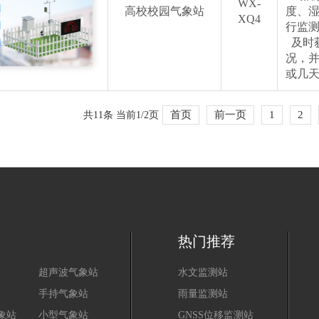
WX-
高校校园气象站
度、
XQ4
行监
及时
况，
或几
首页
前一页
1
2
共11条 当前1/2页
热门推荐
超声波气象站
水文监测站
手持气象站
雨量监测站
象站
小型气象站
GNSS位移监测站