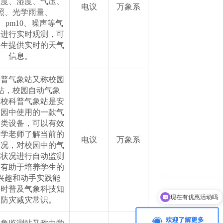
温度、湿度、气压、
电议
万象系
照、光学雨量、
.5、pm10、噪声等气
素进行实时观测，可
学生提供实时的天气
信息。
科普气象站又称校园
站，校园自动气象
学校科普气象站是安
校园中使用的一款气
测类设备，可以有效
同学老师了解当前的
电议
万象系
情况，对校园中的气
境状况进行自动监测
，有助于培养学生的
兴趣和动手实践能
同时普及气象科技知
现在有优惠活动吗
和防灾减灾常识。