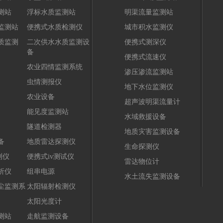
测站
浮标水质监测站
明渠流量监测站
监测站
便携式水质检测仪
城市积水监测仪
质监测
二次供水水质监测设
便携式测深仪
备
便携式流速仪
农业四情监测系统
渗压渗流监测站
虫情测报仪
地下水位监测仪
农业设备
超声波明渠流量计
能见度监测站
水域救援设备
隧道检测器
地质灾害监测设备
备
地质雷达探测仪
生命探测仪
测仪
便携式iv测试仪
雷达物位计
析仪
组串电源
水土流失监测设备
尘监测系
太阳辐射检测仪
太阳光度计
测站
走航监测设备