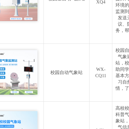
XQ4
环境
监测
发送
议、
务，
校园
气象
站，
WX-
助同
校园自动气象站
CQ11
基本
习自
情，
高校
科普
象站
气信