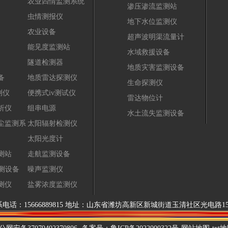
农业四情监测系统
渗压渗流监测站
虫情测报仪
地下水位监测仪
农业设备
超声波明渠流量计
能见度监测站
水域救援设备
隧道检测器
地质灾害监测设备
备
地质雷达探测仪
生命探测仪
测仪
便携式iv测试仪
雷达物位计
析仪
组串电源
水土流失监测设备
尘监测系
太阳辐射检测仪
太阳光度计
测站
走航监测设备
测设备
噪声监测仪
测仪
盐雾浓度监测仪
公司 联系电话：15666889815 地址：山东省潍坊高新区新城街道玉清社区光