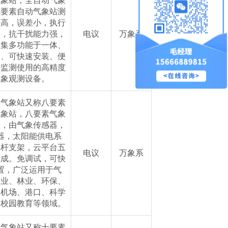
气象站，全自动气象
七要素自动气象站测
度高，误差小，执行
快，抗干扰能力强，
电议
万象系
款集多功能于一体、
耗、可快速安装、便
外监测使用的高精度
气象观测设备。
素气象站又称八要素
气象站，八要素气象
仪，由气象传感器，
器，太阳能供电系
立杆支架，云平台五
电议
万象系
组成。免调试，可快
置，广泛运用于气
农业、林业、环保、
、机场、港口、科学
、校园教育等领域。
素气象站又称十要素