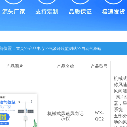
前位置：
>>
>>
>>
首页
产品中心
气象环境监测站
自动气象站
产品图片
产品名称
产品型号
机械
称风
风向
风向
器，
系统
WX-
机械式风速风向记
五部
录仪
QC2
地的