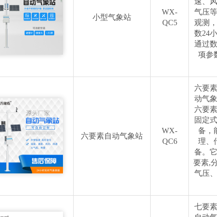
速、
WX-
气压
小型气象站
QC5
观测
数24
通过
项参
六要
动气
六要
固定
WX-
备，
六要素自动气象站
QC6
理、
备。
要素,
气压
七要