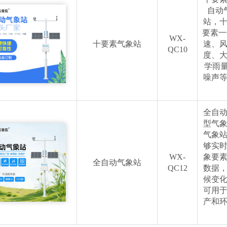
自动
站，
要素一
WX-
十要素气象站
速、
QC10
度、
学雨量
噪声
全自
型气
气象
够实
WX-
象要
全自动气象站
QC12
数据
候变
可用
产和