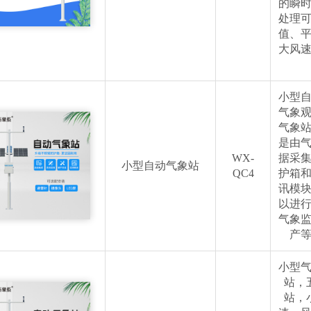
的瞬
处理
值、
大风
小型
气象
气象
是由
WX-
据采
小型自动气象站
QC4
护箱
讯模
以进
气象
产
小型
站，
站，