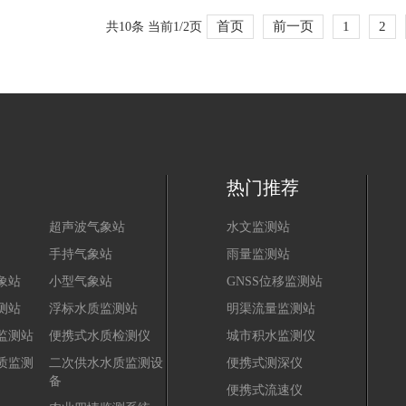
首页
前一页
1
2
共10条 当前1/2页
热门推荐
超声波气象站
水文监测站
手持气象站
雨量监测站
象站
小型气象站
GNSS位移监测站
测站
浮标水质监测站
明渠流量监测站
监测站
便携式水质检测仪
城市积水监测仪
质监测
二次供水水质监测设
便携式测深仪
备
便携式流速仪