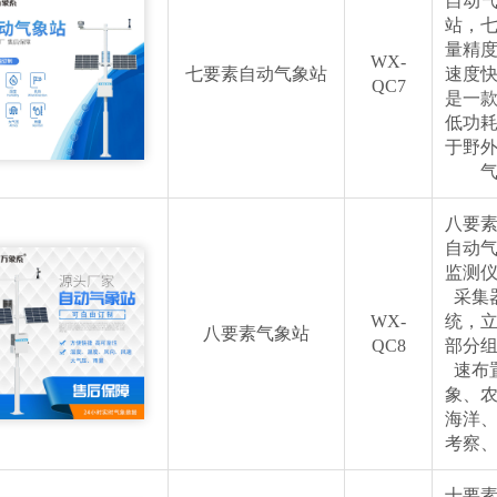
自动
站，
量精
WX-
七要素自动气象站
速度
QC7
是一
低功
于野
八要
自动
监测
采集
WX-
统，
八要素气象站
QC8
部分
速布
象、
海洋
考察
十要