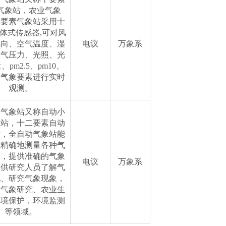
气象站，农业气象
十要素气象站采用十
体式传感器,可对风
风向、空气温度、湿
电议
万象系
大气压力、光照、光
、pm2.5、pm10、
等气象要素进行实时
观测。
动气象站又称自动小
象站，十二要素自动
站，全自动气象站能
时精确地测量各种气
素，提供准确的气象
电议
万象系
，供研究人员了解气
化、研究气象现象，
于气象研究、农业生
环境保护，环境监测
等领域。